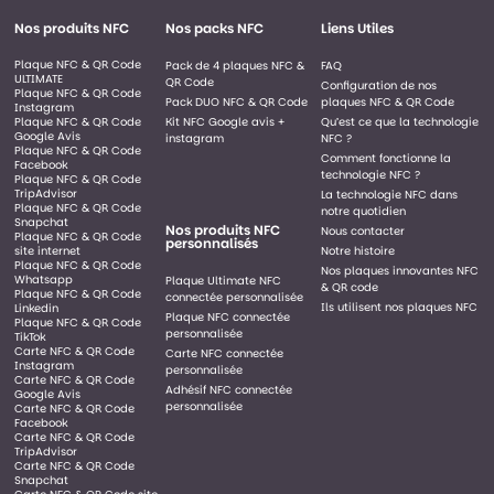
Nos produits NFC
Nos packs NFC
Liens Utiles
Plaque NFC & QR Code
Pack de 4 plaques NFC &
FAQ
ULTIMATE
QR Code
Configuration de nos
Plaque NFC & QR Code
Pack DUO NFC & QR Code
plaques NFC & QR Code
Instagram
Plaque NFC & QR Code
Kit NFC Google avis +
Qu’est ce que la technologie
Google Avis
instagram
NFC ?
Plaque NFC & QR Code
Comment fonctionne la
Facebook
technologie NFC ?
Plaque NFC & QR Code
TripAdvisor
La technologie NFC dans
Plaque NFC & QR Code
notre quotidien
Snapchat
Nos produits NFC
Nous contacter
Plaque NFC & QR Code
personnalisés
site internet
Notre histoire
Plaque NFC & QR Code
Nos plaques innovantes NFC
Whatsapp
Plaque Ultimate NFC
& QR code
Plaque NFC & QR Code
connectée personnalisée
Ils utilisent nos plaques NFC
Linkedin
Plaque NFC connectée
Plaque NFC & QR Code
personnalisée
TikTok
Carte NFC & QR Code
Carte NFC connectée
Instagram
personnalisée
Carte NFC & QR Code
Adhésif NFC connectée
Google Avis
personnalisée
Carte NFC & QR Code
Facebook
Carte NFC & QR Code
TripAdvisor
Carte NFC & QR Code
Snapchat