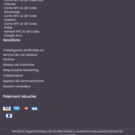
Carte NFC & QR Code site
internet
Carte NFC & QR Code
Whatsapp
Carte NFC & QR Code
Linkedin
Carte NFC & QR Code
TikTok
Adhésif NFC & QR Code
Google Avis
Solutions
L'intelligence artificielle au
service de vos réseaux
sociaux
Réseau de Franchise
Responsable Marketing
Indépendant
Agence de communication
Devenir revendeur
Paiement sécurisé
Mentions légales
Politique de confidentialité & cookies
Données personnelles
CGV