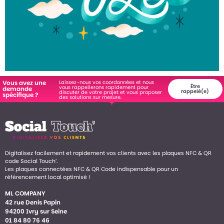
Laissez-nous vos coordonnées et nous
Vous avez une
Être
vous rappellerons rapidement pour
demande
rappelé(e)
discuter de votre projet et vous proposer
spécifique ?
des solutions sur mesure.
Digitalisez facilement et rapidement vos clients avec les plaques NFC & QR
code Social Touch’.
Les plaques connectées NFC & QR Code indispensable pour un
référencement local optimisé !
ML COMPANY
42 rue Denis Papin
94200 Ivry sur Seine
01 84 80 76 46