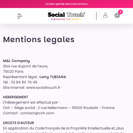
Livraison gratuite dans toute la France
0
Mentions legales
M&L Company
2bis rue dupont de l’eure,
75020 Paris
Représentant légal :
Larry TUBIANA
Tél. : 01 84 80 76 46
Site internet :www.socialtouch.fr
HEBERGEMENT
L’hébergement est effectué par :
Ovh – Siège social : 2 rue Kellermann – 59100 Roubaix – France.
Contact : contact@ovh.com.
DROITS D’AUTEUR
En application du Code français de la Propriété Intellectuelle et, plus