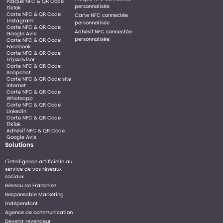
Plaque NFC & QR Code
personnalisée
TikTok
Carte NFC & QR Code
Carte NFC connectée
Instagram
personnalisée
Carte NFC & QR Code
Adhésif NFC connectée
Google Avis
personnalisée
Carte NFC & QR Code
Facebook
Carte NFC & QR Code
TripAdvisor
Carte NFC & QR Code
Snapchat
Carte NFC & QR Code site
internet
Carte NFC & QR Code
Whatsapp
Carte NFC & QR Code
Linkedin
Carte NFC & QR Code
TikTok
Adhésif NFC & QR Code
Google Avis
Solutions
L'intelligence artificielle au
service de vos réseaux
sociaux
Réseau de Franchise
Responsable Marketing
Indépendant
Agence de communication
Devenir revendeur