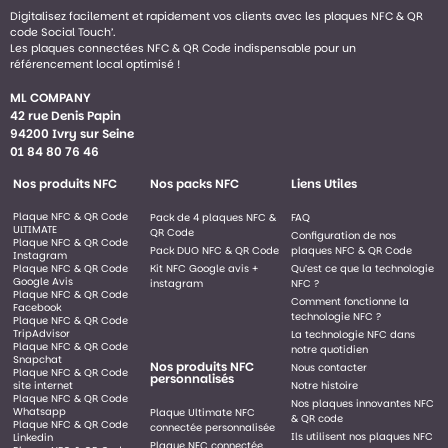
Digitalisez facilement et rapidement vos clients avec les plaques NFC & QR
code Social Touch’.
Les plaques connectées NFC & QR Code indispensable pour un
référencement local optimisé !
ML COMPANY
42 rue Denis Papin
94200 Ivry sur Seine
01 84 80 76 46
Nos produits NFC
Nos packs NFC
Liens Utiles
Plaque NFC & QR Code
Pack de 4 plaques NFC &
FAQ
ULTIMATE
QR Code
Configuration de nos
Plaque NFC & QR Code
Pack DUO NFC & QR Code
plaques NFC & QR Code
Instagram
Plaque NFC & QR Code
Kit NFC Google avis +
Qu’est ce que la technologie
Google Avis
instagram
NFC ?
Plaque NFC & QR Code
Comment fonctionne la
Facebook
technologie NFC ?
Plaque NFC & QR Code
TripAdvisor
La technologie NFC dans
Plaque NFC & QR Code
notre quotidien
Snapchat
Nos produits NFC
Nous contacter
Plaque NFC & QR Code
personnalisés
site internet
Notre histoire
Plaque NFC & QR Code
Nos plaques innovantes NFC
Whatsapp
Plaque Ultimate NFC
& QR code
Plaque NFC & QR Code
connectée personnalisée
Ils utilisent nos plaques NFC
Linkedin
Plaque NFC connectée