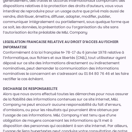
généralement, des traités et accords internationaux comportant des
dispositions relatives à la protection des droits d’auteurs, vous vous
interdirez de reproduire pour un usage autre que privé mais aussi de
vendre, distribuer, émettre, diffuser, adapter, modifier, publier,
communiquer intégralement ou partiellement, sous quelque forme que
ce soit, les données, la présentation ou l’organisation du site sans
l’autorisation écrite préalable de M&L Company
LEGISLATION FRANCAISE RELATIVE AU DROIT D’ACCES AU FICHIER
INFORMATISE
Conformément à la loi française N• 78-17 du 6 janvier 1978 relative à
l’informatique, aux fichiers et aux libertés (CNIL), tout utilisateur ayant
déposé sur ce site des informations directement ou indirectement
nominatives, peut demander la communication des informations
nominatives le concernant en s’adressant au 01 84 80 76 46 et les faire
rectifier le cas échéant.
DECHARGE DE RESPONSABILITE
Alors que nous avons effectué toutes les démarches pour nous assurer
de la fiabilité des informations contenues sur ce site internet, M&L
Company ne peut encourir aucune responsabilité du fait d’erreurs,
d’omissions, ou pour les résultats qui pourraient être obtenus par
l’usage de ces informations. M&L Company n’est tenu que d’une
obligation de moyens concernant les informations qu’il met à
disposition des personnes qui accèdent à son site internet. Par ailleurs,
l’usage de liens hypertextes peut conduire votre consultation de notre