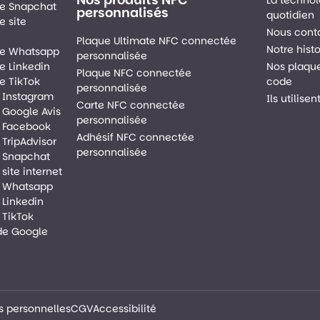
e Snapchat
personnalisés
quotidien
 site
Nous cont
Plaque Ultimate NFC connectée
Notre histo
de Whatsapp
personnalisée
e Linkedin
Nos plaqu
Plaque NFC connectée
e TikTok
code
personnalisée
 Instagram
Ils utilise
Carte NFC connectée
 Google Avis
personnalisée
 Facebook
Adhésif NFC connectée
TripAdvisor
personnalisée
 Snapchat
site internet
e Whatsapp
 Linkedin
 TikTok
de Google
 personnelles
CGV
Accessibilité