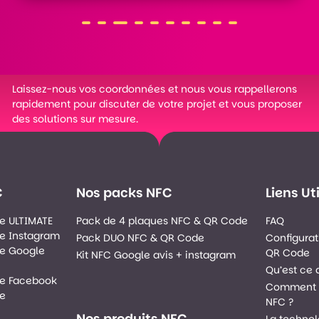
Laissez-nous vos coordonnées et nous vous rappellerons
rapidement pour discuter de votre projet et vous proposer
des solutions sur mesure.
C
Nos packs NFC
Liens Ut
e ULTIMATE
Pack de 4 plaques NFC & QR Code
FAQ
e Instagram
Pack DUO NFC & QR Code
Configurat
e Google
QR Code
Kit NFC Google avis + instagram
Qu’est ce 
de Facebook
Comment f
de
NFC ?
Nos produits NFC
La technol