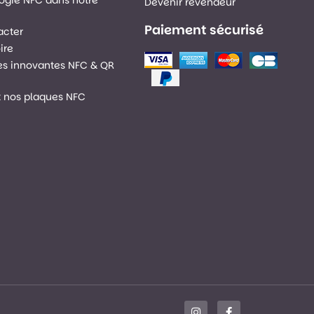
Devenir revendeur
Paiement sécurisé
acter
ire
es innovantes NFC & QR
nt nos plaques NFC