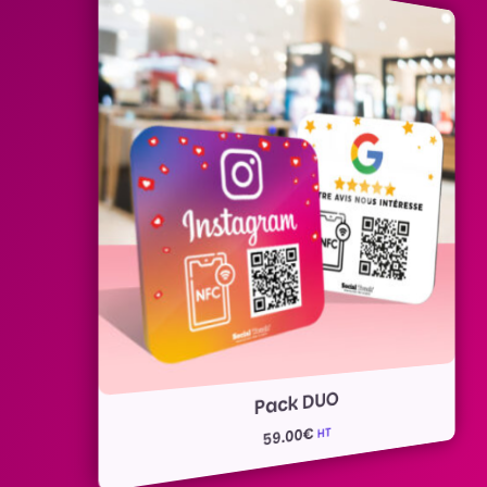
Pack DUO
€
HT
59.00