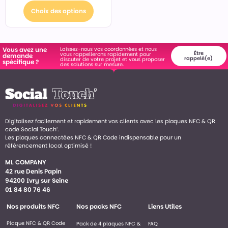
Choix des options
Laissez-nous vos coordonnées et nous
Vous avez une
Être
vous rappellerons rapidement pour
demande
rappelé(e)
discuter de votre projet et vous proposer
spécifique ?
des solutions sur mesure.
Digitalisez facilement et rapidement vos clients avec les plaques NFC & QR
code Social Touch’.
Les plaques connectées NFC & QR Code indispensable pour un
référencement local optimisé !
ML COMPANY
42 rue Denis Papin
94200 Ivry sur Seine
01 84 80 76 46
Nos produits NFC
Nos packs NFC
Liens Utiles
Plaque NFC & QR Code
Pack de 4 plaques NFC &
FAQ