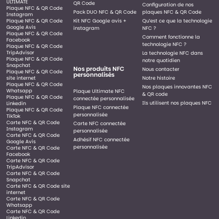
ULTIMATE
QR Code
Configuration de nos
Plaque NFC & QR Code
Pack DUO NFC & QR Code
plaques NFC & QR Code
Instagram
Plaque NFC & QR Code
Kit NFC Google avis +
Qu’est ce que la technologie
Google Avis
instagram
NFC ?
Plaque NFC & QR Code
Comment fonctionne la
Facebook
technologie NFC ?
Plaque NFC & QR Code
TripAdvisor
La technologie NFC dans
Plaque NFC & QR Code
notre quotidien
Snapchat
Nos produits NFC
Nous contacter
Plaque NFC & QR Code
personnalisés
site internet
Notre histoire
Plaque NFC & QR Code
Nos plaques innovantes NFC
Whatsapp
Plaque Ultimate NFC
& QR code
Plaque NFC & QR Code
connectée personnalisée
Ils utilisent nos plaques NFC
Linkedin
Plaque NFC connectée
Plaque NFC & QR Code
personnalisée
TikTok
Carte NFC & QR Code
Carte NFC connectée
Instagram
personnalisée
Carte NFC & QR Code
Adhésif NFC connectée
Google Avis
personnalisée
Carte NFC & QR Code
Facebook
Carte NFC & QR Code
TripAdvisor
Carte NFC & QR Code
Snapchat
Carte NFC & QR Code site
internet
Carte NFC & QR Code
Whatsapp
Carte NFC & QR Code
Linkedin