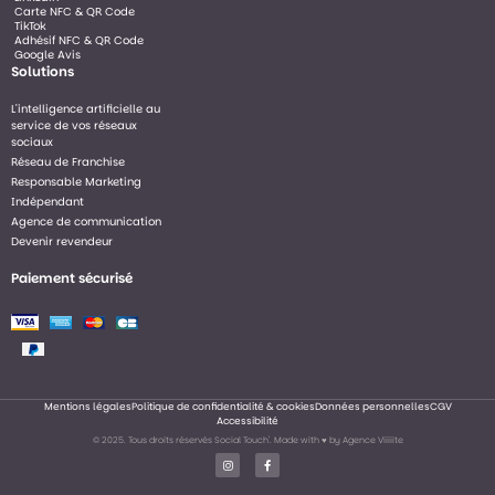
Carte NFC & QR Code
TikTok
Adhésif NFC & QR Code
Google Avis
Solutions
L'intelligence artificielle au
service de vos réseaux
sociaux
Réseau de Franchise
Responsable Marketing
Indépendant
Agence de communication
Devenir revendeur
Paiement sécurisé
Mentions légales
Politique de confidentialité & cookies
Données personnelles
CGV
Accessibilité
© 2025. Tous droits réservés Social Touch'. Made with ♥ by
Agence Viiiiite