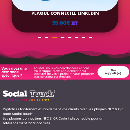
PLAQUE CONNECTEE LINKEDIN
39.00
€
HT
Laissez-nous vos coordonnées et nous
Vous avez une
Être
vous rappellerons rapidement pour
demande
rappelé(e)
discuter de votre projet et vous proposer
spécifique ?
des solutions sur mesure.
Digitalisez facilement et rapidement vos clients avec les plaques NFC & QR
code Social Touch’.
Les plaques connectées NFC & QR Code indispensable pour un
référencement local optimisé !