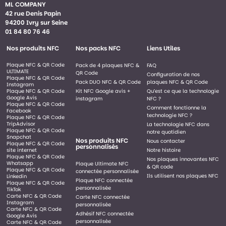
ML COMPANY
42 rue Denis Papin
94200 Ivry sur Seine
01 84 80 76 46
Nos produits NFC
Nos packs NFC
Liens Utiles
Plaque NFC & QR Code
Pack de 4 plaques NFC &
FAQ
ULTIMATE
QR Code
Configuration de nos
Plaque NFC & QR Code
Pack DUO NFC & QR Code
plaques NFC & QR Code
Instagram
Plaque NFC & QR Code
Kit NFC Google avis +
Qu’est ce que la technologie
Google Avis
instagram
NFC ?
Plaque NFC & QR Code
Comment fonctionne la
Facebook
technologie NFC ?
Plaque NFC & QR Code
TripAdvisor
La technologie NFC dans
Plaque NFC & QR Code
notre quotidien
Snapchat
Nos produits NFC
Nous contacter
Plaque NFC & QR Code
personnalisés
site internet
Notre histoire
Plaque NFC & QR Code
Nos plaques innovantes NFC
Whatsapp
Plaque Ultimate NFC
& QR code
Plaque NFC & QR Code
connectée personnalisée
Ils utilisent nos plaques NFC
Linkedin
Plaque NFC connectée
Plaque NFC & QR Code
personnalisée
TikTok
Carte NFC & QR Code
Carte NFC connectée
Instagram
personnalisée
Carte NFC & QR Code
Adhésif NFC connectée
Google Avis
personnalisée
Carte NFC & QR Code