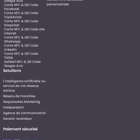
Google Avis
personnalisée
Carte NFC & QR Code
Facebook
Carte NFC & QR Code
TripAdvisor
Carte NFC & QR Code
Snapchat
Carte NFC & QR Code site
internet
Carte NFC & QR Code
Whatsapp
Carte NFC & QR Code
Linkedin
Carte NFC & QR Code
TikTok
Adhésif NFC & QR Code
Google Avis
Solutions
L'intelligence artificielle au
service de vos réseaux
sociaux
Réseau de Franchise
Responsable Marketing
Indépendant
Agence de communication
Devenir revendeur
Paiement sécurisé