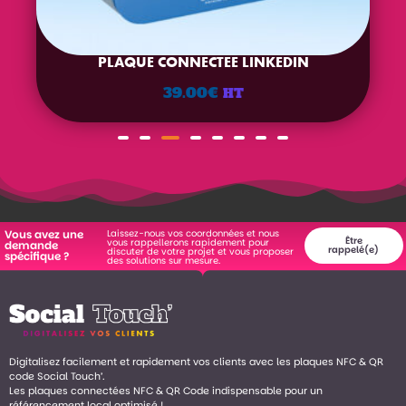
PLAQUE CONNECTEE LINKEDIN
39.00
€
HT
Laissez-nous vos coordonnées et nous
Vous avez une
Être
vous rappellerons rapidement pour
demande
rappelé(e)
discuter de votre projet et vous proposer
spécifique ?
des solutions sur mesure.
Digitalisez facilement et rapidement vos clients avec les plaques NFC & QR
code Social Touch’.
Les plaques connectées NFC & QR Code indispensable pour un
référencement local optimisé !