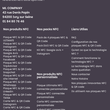
ML COMPANY
42 rue Denis Papin
94200 Ivry sur Seine
01 84 80 76 46
Nos produits NFC
Nos packs NFC
Liens Utiles
Plaque NFC & QR Code
Pack de 4 plaques NFC &
FAQ
ULTIMATE
QR Code
Configuration de nos
Plaque NFC & QR Code
Pack DUO NFC & QR Code
plaques NFC & QR Code
Instagram
Plaque NFC & QR Code
Kit NFC Google avis +
Qu’est ce que la technologie
Google Avis
instagram
NFC ?
Plaque NFC & QR Code
Comment fonctionne la
Facebook
technologie NFC ?
Plaque NFC & QR Code
TripAdvisor
La technologie NFC dans
Plaque NFC & QR Code
notre quotidien
Snapchat
Nos produits NFC
Nous contacter
Plaque NFC & QR Code
personnalisés
site internet
Notre histoire
Plaque NFC & QR Code
Nos plaques innovantes NFC
Whatsapp
Plaque Ultimate NFC
& QR code
Plaque NFC & QR Code
connectée personnalisée
Ils utilisent nos plaques NFC
Linkedin
Plaque NFC connectée
Plaque NFC & QR Code
personnalisée
TikTok
Carte NFC & QR Code
Carte NFC connectée
Instagram
personnalisée
Carte NFC & QR Code
Adhésif NFC connectée