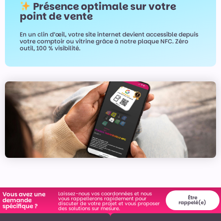
Présence optimale sur votre
point de vente
En un clin d’œil, votre site internet devient accessible depuis
votre comptoir ou vitrine grâce à notre plaque NFC. Zéro
outil, 100 % visibilité.
Laissez-nous vos coordonnées et nous
Vous avez une
Être
vous rappellerons rapidement pour
demande
rappelé(e)
discuter de votre projet et vous proposer
spécifique ?
des solutions sur mesure.