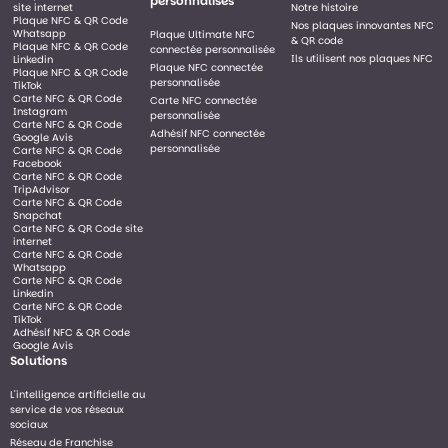
personnalisés
site internet
Notre histoire
Plaque NFC & QR Code
Nos plaques innovantes NFC
Whatsapp
Plaque Ultimate NFC
& QR code
Plaque NFC & QR Code
connectée personnalisée
Ils utilisent nos plaques NFC
Linkedin
Plaque NFC connectée
Plaque NFC & QR Code
personnalisée
TikTok
Carte NFC & QR Code
Carte NFC connectée
Instagram
personnalisée
Carte NFC & QR Code
Adhésif NFC connectée
Google Avis
personnalisée
Carte NFC & QR Code
Facebook
Carte NFC & QR Code
TripAdvisor
Carte NFC & QR Code
Snapchat
Carte NFC & QR Code site
internet
Carte NFC & QR Code
Whatsapp
Carte NFC & QR Code
Linkedin
Carte NFC & QR Code
TikTok
Adhésif NFC & QR Code
Google Avis
Solutions
L'intelligence artificielle au
service de vos réseaux
sociaux
Réseau de Franchise