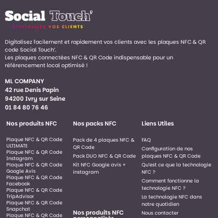
Digitalisez facilement et rapidement vos clients avec les plaques NFC & QR
code Social Touch’.
Les plaques connectées NFC & QR Code indispensable pour un
référencement local optimisé !
ML COMPANY
42 rue Denis Papin
94200 Ivry sur Seine
01 84 80 76 46
Nos produits NFC
Nos packs NFC
Liens Utiles
Plaque NFC & QR Code
Pack de 4 plaques NFC &
FAQ
ULTIMATE
QR Code
Configuration de nos
Plaque NFC & QR Code
Pack DUO NFC & QR Code
plaques NFC & QR Code
Instagram
Plaque NFC & QR Code
Kit NFC Google avis +
Qu’est ce que la technologie
Google Avis
instagram
NFC ?
Plaque NFC & QR Code
Comment fonctionne la
Facebook
technologie NFC ?
Plaque NFC & QR Code
TripAdvisor
La technologie NFC dans
Plaque NFC & QR Code
notre quotidien
Snapchat
Nos produits NFC
Nous contacter
Plaque NFC & QR Code