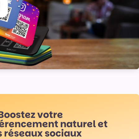
Boostez votre
férencement naturel et
s réseaux sociaux