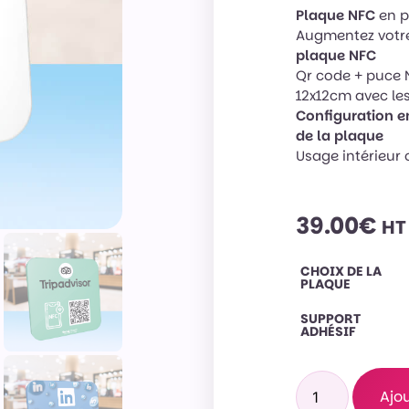
Plaque NFC
en pl
Augmentez votre v
plaque NFC
Qr code + puce 
12x12cm avec les
Configuration e
de la plaque
Usage intérieur o
39.00
€
HT
CHOIX DE LA
PLAQUE
SUPPORT
ADHÉSIF
Ajo