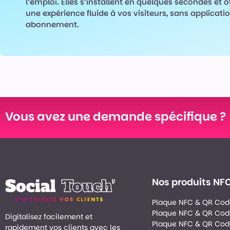
l’emploi. Elles s’installent en quelques secondes et o
une expérience fluide à vos visiteurs, sans applicatio
abonnement.
Vous avez une demande spécifique ?
Nos produits NF
Plaque NFC & QR Cod
Plaque NFC & QR Cod
Digitalisez facilement et
Plaque NFC & QR Cod
rapidement vos clients avec les