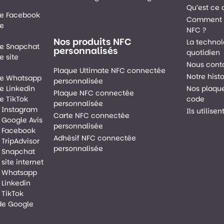
Qu’est ce 
de Facebook
Comment f
de
NFC ?
Nos produits NFC
La technol
e Snapchat
personnalisés
quotidien
 site
Nous cont
Plaque Ultimate NFC connectée
Notre histo
de Whatsapp
personnalisée
e Linkedin
Nos plaqu
Plaque NFC connectée
e TikTok
code
personnalisée
 Instagram
Ils utilise
Carte NFC connectée
 Google Avis
personnalisée
 Facebook
Adhésif NFC connectée
TripAdvisor
personnalisée
 Snapchat
site internet
e Whatsapp
 Linkedin
 TikTok
de Google