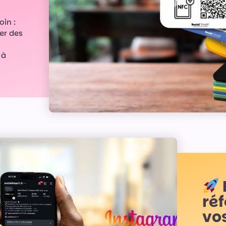
oin :
er des
 à
ré
vo